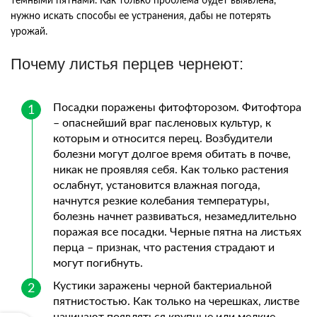
темными пятнами. Как только проблема будет выявлена,
нужно искать способы ее устранения, дабы не потерять
урожай.
Почему листья перцев чернеют:
Посадки поражены фитофторозом. Фитофтора
– опаснейший враг пасленовых культур, к
которым и относится перец. Возбудители
болезни могут долгое время обитать в почве,
никак не проявляя себя. Как только растения
ослабнут, установится влажная погода,
начнутся резкие колебания температуры,
болезнь начнет развиваться, незамедлительно
поражая все посадки. Черные пятна на листьях
перца – признак, что растения страдают и
могут погибнуть.
Кустики заражены черной бактериальной
пятнистостью. Как только на черешках, листве
начинают появляться крупные или мелкие