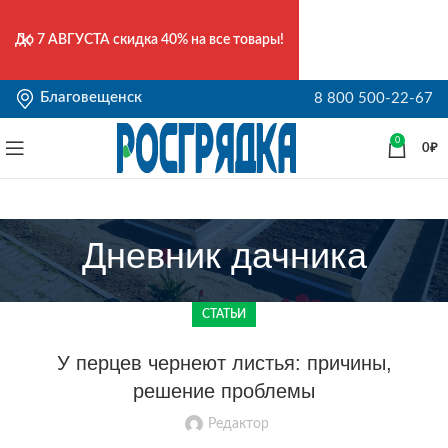
До
7 АВГУСТА
скидка 40% на все товары!
Благовещенск
8 800 500-22-67
0
0
₽
Дневник дачника
СТАТЬИ
У перцев чернеют листья: причины,
решение проблемы
Редактор