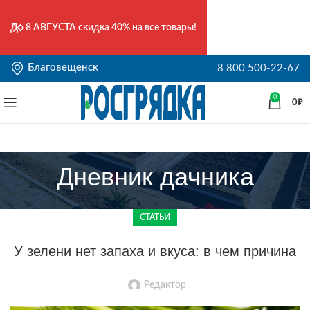
До
8 АВГУСТА
скидка 40% на все товары!
Благовещенск
8 800 500-22-67
0
0
₽
Дневник дачника
СТАТЬИ
У зелени нет запаха и вкуса: в чем причина
Редактор