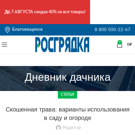
До
7 АВГУСТА
скидка 40% на все товары!
Благовещенск
8 800 500-22-67
0
0
₽
Дневник дачника
СТАТЬИ
Скошенная трава: варианты использования
в саду и огороде
Редактор