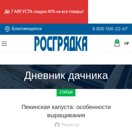
До
7 АВГУСТА
скидка 40% на все товары!
Благовещенск
8 800 500-22-67
0
0
₽
Дневник дачника
СТАТЬИ
Пекинская капуста: особенности
выращивания
Редактор