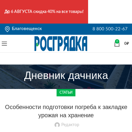
До
6 АВГУСТА
скидка 40% на все товары!
Благовещенск
8 800 500-22-67
0
0
₽
Дневник дачника
СТАТЬИ
Особенности подготовки погреба к закладке
урожая на хранение
Редактор