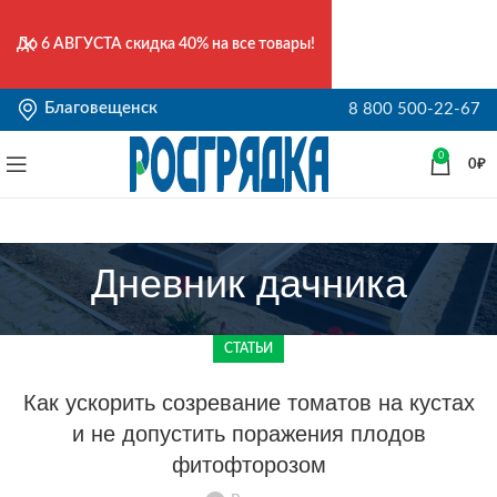
До
6 АВГУСТА
скидка 40% на все товары!
Благовещенск
8 800 500-22-67
0
0
₽
Дневник дачника
СТАТЬИ
Как ускорить созревание томатов на кустах
и не допустить поражения плодов
фитофторозом