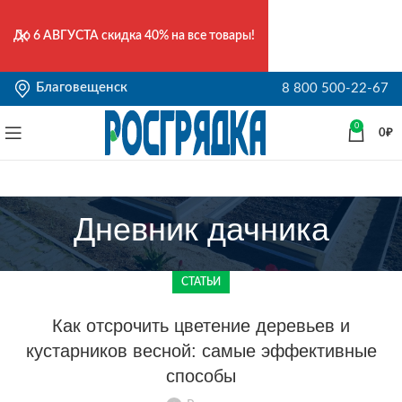
До
6 АВГУСТА
скидка 40% на все товары!
Благовещенск
8 800 500-22-67
0
0
₽
Дневник дачника
СТАТЬИ
Как отсрочить цветение деревьев и
кустарников весной: самые эффективные
способы