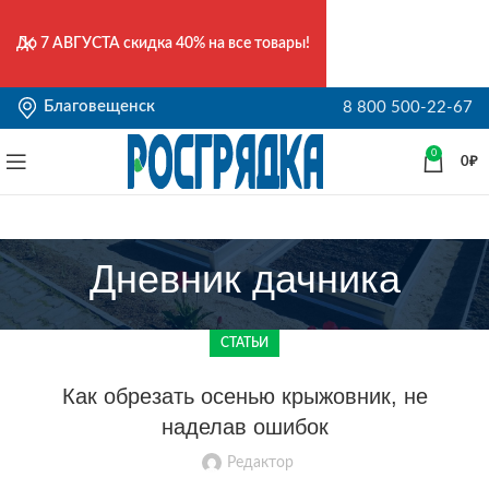
До
7 АВГУСТА
скидка 40% на все товары!
Благовещенск
8 800 500-22-67
0
0
₽
Дневник дачника
СТАТЬИ
Как обрезать осенью крыжовник, не
наделав ошибок
Редактор