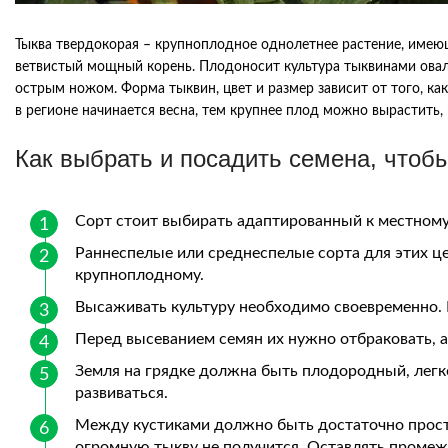
Тыква твердокорая – крупноплодное однолетнее растение, имею
ветвистый мощный корень. Плодоносит культура тыквинами овал
острым ножом. Форма тыквин, цвет и размер зависит от того, ка
в регионе начинается весна, тем крупнее плод можно вырастить,
Как выбрать и посадить семена, чтоб
Сорт стоит выбирать адаптированный к местному
Раннеспелые или среднеспелые сорта для этих ц
крупноплодному.
Высаживать культуру необходимо своевременно. Е
Перед высеванием семян их нужно отбраковать, а
Земля на грядке должна быть плодородный, легко
развиваться.
Между кустиками должно быть достаточно простра
огромную тыкву не получится. Оставлять промеж