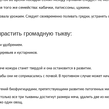
 того же семейства: кабачки, патиссоны, цукини.
овала урожаем. Следует своевременно поливать грядки, устранять 
ырастить громадную тыкву:
м удобрением.
еревьев и кустарников.
че кожура станет твердой и она остановится в развитии.
абы они не соприкасались с почвой. В противном случае может нач
растений биофунгицидами, препятствующими развитию патогенных м
 только все три тыквины достигнут размера мяча, удалить две из н
ько один овощ.