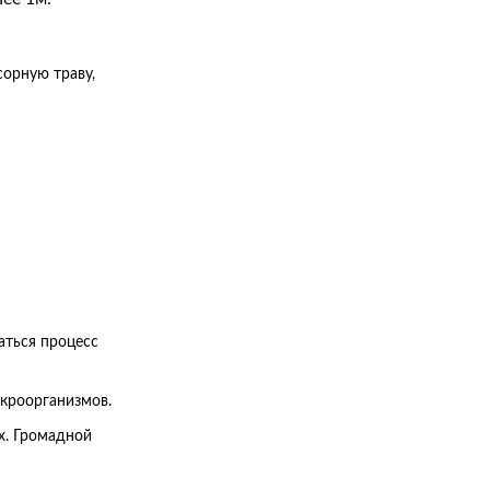
сорную траву,
аться процесс
икроорганизмов.
их. Громадной