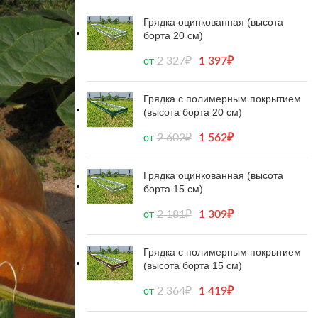
Грядка оцинкованная (высота
борта 20 см)
2 327
₽
1 397
₽
от
Грядка с полимерным покрытием
(высота борта 20 см)
2 602
₽
1 562
₽
от
Грядка оцинкованная (высота
борта 15 см)
2 181
₽
1 309
₽
от
Грядка с полимерным покрытием
(высота борта 15 см)
2 364
₽
1 419
₽
от