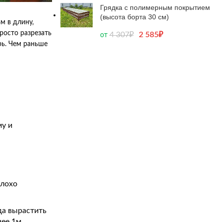
Грядка с полимерным покрытием
(высота борта 30 см)
м в длину,
росто разрезать
4 307
₽
2 585
₽
от
рь. Чем раньше
му и
плохо
да вырастить
ее 1м.