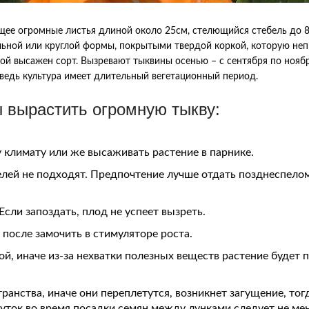
щее огромные листья длиной около 25см, стелющийся стебель до 8
ьной или круглой формы, покрытыми твердой коркой, которую неп
кой высажен сорт. Вызревают тыквины осенью – с сентября по нояб
 ведь культура имеет длительный вегетационный период.
ы вырастить огромную тыкву:
 климату или же высаживать растение в парнике.
елей не подходят. Предпочтение лучше отдать позднеспело
сли запоздать, плод не успеет вызреть.
 после замочить в стимуляторе роста.
й, иначе из-за нехватки полезных веществ растение будет 
нства, иначе они переплетутся, возникнет загущение, тог
уток во время посадки семян между лунками следует не мен