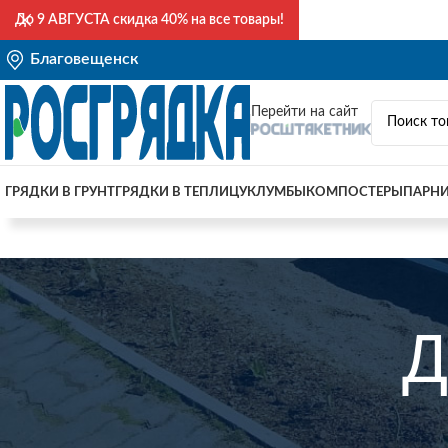
До
9 АВГУСТА
скидка 40% на все товары!
Благовещенск
Перейти на сайт
ГРЯДКИ В ГРУНТ
ГРЯДКИ В ТЕПЛИЦУ
КЛУМБЫ
КОМПОСТЕРЫ
ПАРН
Д