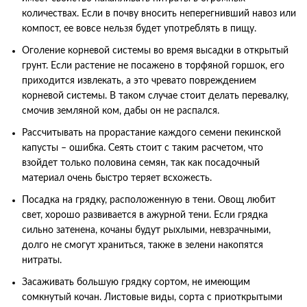
количествах. Если в почву вносить неперегнивший навоз или
компост, ее вовсе нельзя будет употреблять в пищу.
Оголение корневой системы во время высадки в открытый
грунт. Если растение не посажено в торфяной горшок, его
приходится извлекать, а это чревато повреждением
корневой системы. В таком случае стоит делать перевалку,
смочив земляной ком, дабы он не распался.
Рассчитывать на прорастание каждого семени пекинской
капусты – ошибка. Сеять стоит с таким расчетом, что
взойдет только половина семян, так как посадочный
материал очень быстро теряет всхожесть.
Посадка на грядку, расположенную в тени. Овощ любит
свет, хорошо развивается в ажурной тени. Если грядка
сильно затенена, кочаны будут рыхлыми, невзрачными,
долго не смогут храниться, также в зелени накопятся
нитраты.
Засаживать большую грядку сортом, не имеющим
сомкнутый кочан. Листовые виды, сорта с приоткрытыми