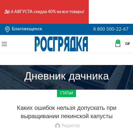
До
6 АВГУСТА
скидка 40% на все товары!
Благовещенск
8 800 500-22-67
0
0
₽
Дневник дачника
СТАТЬИ
Каких ошибок нельзя допускать при
выращивании пекинской капусты
Редактор