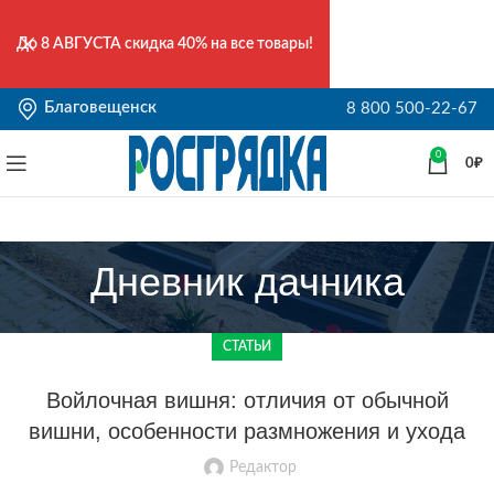
До
8 АВГУСТА
скидка 40% на все товары!
Благовещенск
8 800 500-22-67
0
0
₽
Дневник дачника
СТАТЬИ
Войлочная вишня: отличия от обычной
вишни, особенности размножения и ухода
Редактор