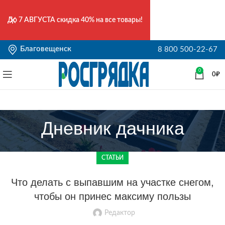
До
7 АВГУСТА
скидка 40% на все товары!
Благовещенск
8 800 500-22-67
0
0
₽
Дневник дачника
СТАТЬИ
Что делать с выпавшим на участке снегом,
чтобы он принес максиму пользы
Редактор