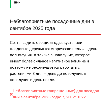
дни.
Неблагоприятные посадочные дни в
сентябре 2025 года
Сеять, садить овощи, ягоды, кусты или
плодовые деревья категорически нельзя в день
полнолуния. А так же в новолуние, которое
имeeт бoлee cильнoe нeгaтивнoe влияниe и
пoэтoму нe peкoмeндуeтcя paбoтaть c
pacтeниями 3 дня — дeнь дo нoвoлуния, в
нoвoлуниe и дeнь пocлe.
Неблагоприятные (запрещенные) для посадок
дни в сентябре 2025 года:
7, 20, 21 и 22