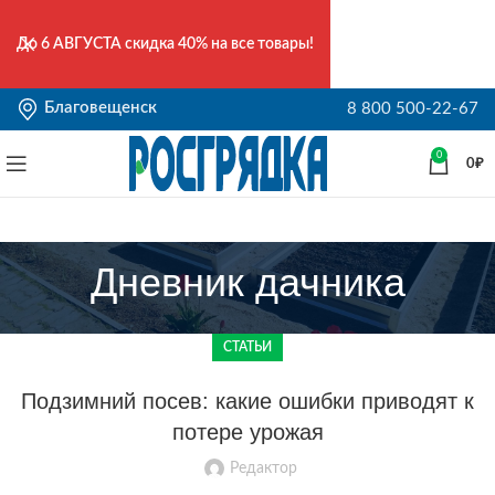
До
6 АВГУСТА
скидка 40% на все товары!
Благовещенск
8 800 500-22-67
0
0
₽
Дневник дачника
СТАТЬИ
Подзимний посев: какие ошибки приводят к
потере урожая
Редактор