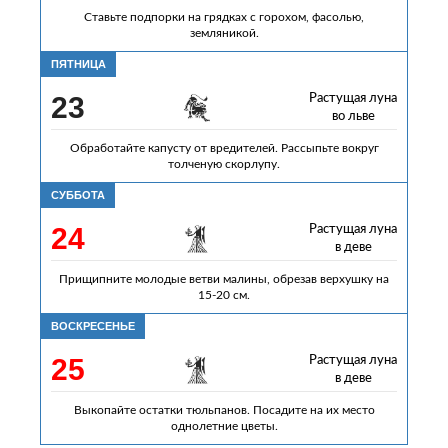
Ставьте подпорки на грядках с горохом, фасолью,
земляникой.
ПЯТНИЦА
23
Растущая луна
во льве
Обработайте капусту от вредителей. Рассыпьте вокруг
толченую скорлупу.
СУББОТА
24
Растущая луна
в деве
Прищипните молодые ветви малины, обрезав верхушку на
15-20 см.
ВОСКРЕСЕНЬЕ
25
Растущая луна
в деве
Выкопайте остатки тюльпанов. Посадите на их место
однолетние цветы.