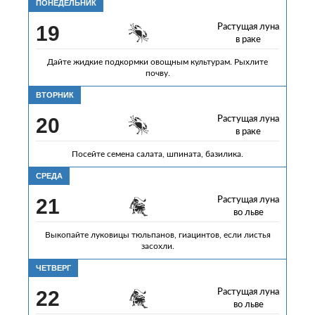
ПОНЕДЕЛЬНИК
19
Растущая луна
в раке
Дайте жидкие подкормки овощным культурам. Рыхлите
почву.
ВТОРНИК
20
Растущая луна
в раке
Посейте семена салата, шпината, базилика.
СРЕДА
21
Растущая луна
во льве
Выкопайте луковицы тюльпанов, гиацинтов, если листья
засохли.
ЧЕТВЕРГ
22
Растущая луна
во льве