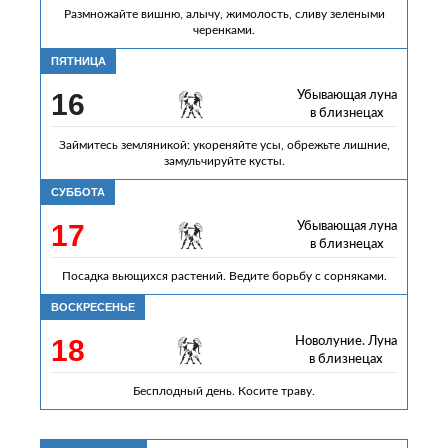
Размножайте вишню, алычу, жимолость, сливу зелеными
черенками.
ПЯТНИЦА
16
Убывающая луна
в близнецах
Займитесь земляникой: укореняйте усы, обрежьте лишние,
замульчируйте кусты.
СУББОТА
17
Убывающая луна
в близнецах
Посадка вьющихся растений. Ведите борьбу с сорняками.
ВОСКРЕСЕНЬЕ
18
Новолуние. Луна
в близнецах
Бесплодный день. Косите траву.