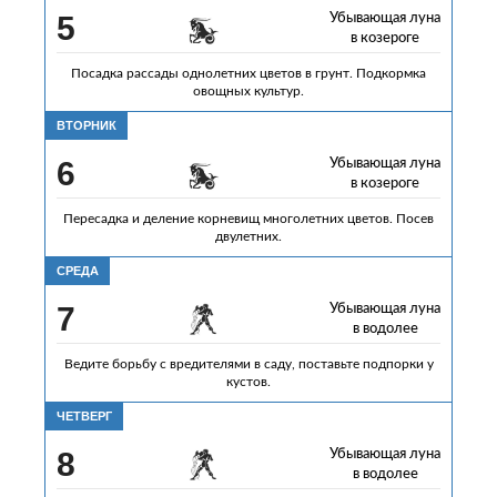
5
Убывающая луна
в козероге
Посадка рассады однолетних цветов в грунт. Подкормка
овощных культур.
ВТОРНИК
6
Убывающая луна
в козероге
Пересадка и деление корневищ многолетних цветов. Посев
двулетних.
СРЕДА
7
Убывающая луна
в водолее
Ведите борьбу с вредителями в саду, поставьте подпорки у
кустов.
ЧЕТВЕРГ
8
Убывающая луна
в водолее